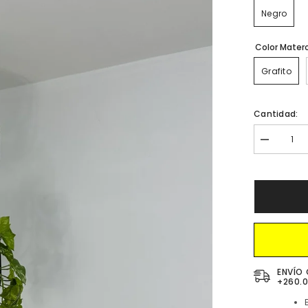
Negro
Color Mater
Grafito
Cantidad:
Disminuir
cantidad
para
Trio
de
Techo
con
Materos
Metalizado
ENVÍO 
+260.