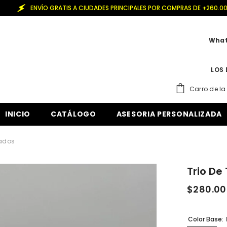
GRATIS A CIUDADES PRINCIPALES POR COMPRAS DE +260.000
What
LOS 
Carro de l
INICIO
CATÁLOGO
ASESORIA PERSONALIZADA
zados
Trio De
$280.00
Color Base: