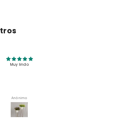
tros
ctico, fácil de ubicar, hace
Comprar fue muy fácil, no había
los espacios cobren vida.
color disponible que quería y 
escribieron de inmediato para 
cambio del color. Experiencia 
compra y atención al cliente
excelente 👌🏼
Elena Acevedo
Natalia Alexandra Sánchez Sánch