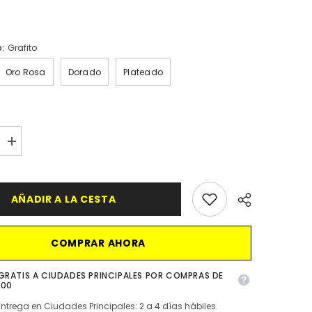
o:
Grafito
Oro Rosa
Dorado
Plateado
aumentar
la
cantidad
para
Trio
AÑADIR A LA CESTA
de
Techo
con
s
Materos
Metalizados
COMPRAR AHORA
GRATIS A CIUDADES PRINCIPALES POR COMPRAS DE
000
Entrega en Ciudades Principales: 2 a 4 días hábiles.