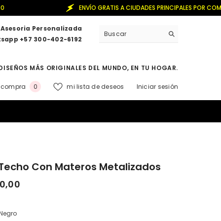
ENVÍO GRATIS A CIUDADES PRINCIPALES POR COMPRAS DE +260.00
Asesoria Personalizada
sapp +57 300-402-6192
DISEÑOS MÁS ORIGINALES DEL MUNDO, EN TU HOGAR.
0
a compra
mi lista de deseos
Iniciar sesión
0
elementos
 Techo Con Materos Metalizados
0,00
Negro