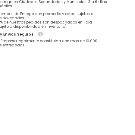
Entrega en Ciudades Secundarias y Municipios: 3 a 6 días
hábiles.
tiempos de Entrega son promedio y estan sujetos a
es Novedades
5% de nuestros pedidos son despachados en 1 dia
ujeto a disponibilidad en inventario).
y Envios Seguros
Empresa legalmente constituida con mas de 10.000
s entregados