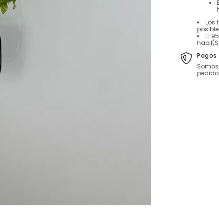
Los 
posibl
El 9
habil(S
Pagos 
Somos 
pedido