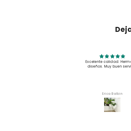
chazo y gancho No incluye plantas ni Instalacion
Dej
Excelente calidad. Hermosos
Me encantaron tal y com
diseños. Muy buen servicio
muestran
Erica Balbin
Lilia Romero