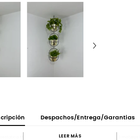
cripción
Despachos/Entrega/Garantias
LEER MÁS
roestatica Materos de Plastico Incluye 3 Base de techo con 3 materos