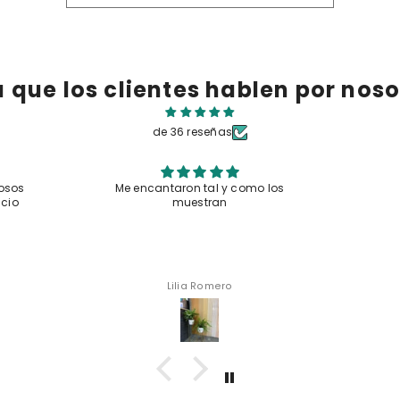
a que los clientes hablen por noso
de 36 reseñas
o los
Muy lindo
Muy prá
que 
Compartir
Anónimo