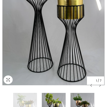
1
/
7