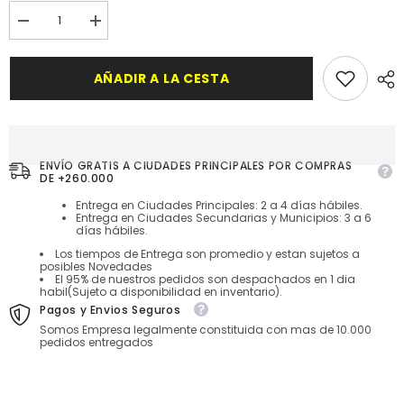
Disminuir
aumentar
cantidad
la
para
cantidad
Set
para
AÑADIR A LA CESTA
Turmalina
Set
con
Turmalina
Cilindros
con
de
Cilindros
Plastico
de
Metalizado
Plastico
Metalizado
ENVÍO GRATIS A CIUDADES PRINCIPALES POR COMPRAS
DE +260.000
Entrega en Ciudades Principales: 2 a 4 días hábiles.
Entrega en Ciudades Secundarias y Municipios: 3 a 6
días hábiles.
Los tiempos de Entrega son promedio y estan sujetos a
posibles Novedades
El 95% de nuestros pedidos son despachados en 1 dia
habil(Sujeto a disponibilidad en inventario).
Pagos y Envios Seguros
Somos Empresa legalmente constituida con mas de 10.000
pedidos entregados