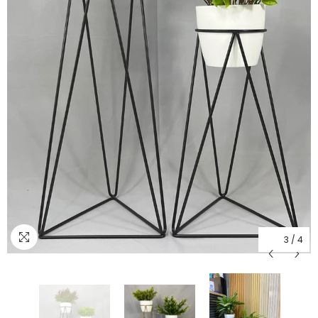
3
/
4