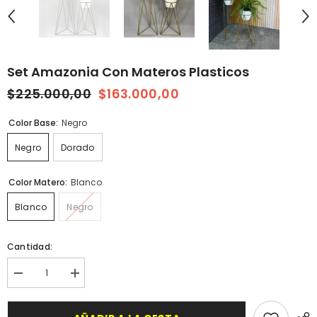
Set Amazonia Con Materos Plasticos
$225.000,00
$163.000,00
Color Base:
Negro
Negro
Dorado
Color Matero:
Blanco
Blanco
Negro
Cantidad:
Disminuir
aumentar
cantidad
la
para
cantidad
Set
para