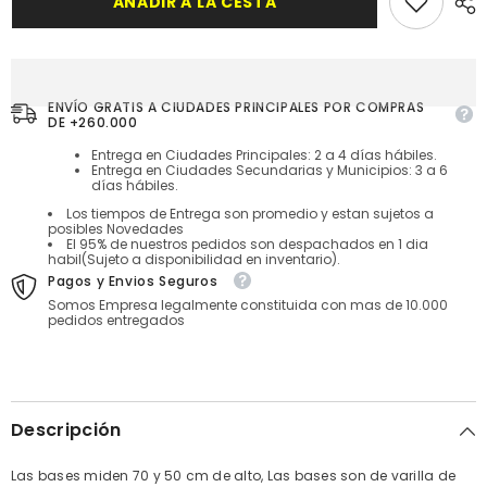
AÑADIR A LA CESTA
Amazonia
Set
con
Amazonia
materos
con
plasticos
materos
plasticos
ENVÍO GRATIS A CIUDADES PRINCIPALES POR COMPRAS
DE +260.000
Entrega en Ciudades Principales: 2 a 4 días hábiles.
Entrega en Ciudades Secundarias y Municipios: 3 a 6
días hábiles.
Los tiempos de Entrega son promedio y estan sujetos a
posibles Novedades
El 95% de nuestros pedidos son despachados en 1 dia
habil(Sujeto a disponibilidad en inventario).
Pagos y Envios Seguros
Somos Empresa legalmente constituida con mas de 10.000
pedidos entregados
Descripción
Las bases miden 70 y 50 cm de alto, Las bases son de varilla de