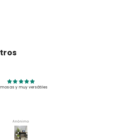
tros
y prácticos, muy resistentes, y los
Fácil y rápido.
colores están muy bonitos
oscar Ramírez
Anónimo