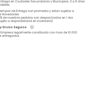
Entrega en Ciudades Secundarias y Municipios: 3 a 6 días
hábiles.
tiempos de Entrega son promedio y estan sujetos a
es Novedades
5% de nuestros pedidos son despachados en 1 dia
ujeto a disponibilidad en inventario).
y Envios Seguros
Empresa legalmente constituida con mas de 10.000
s entregados