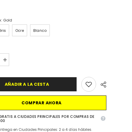
o:
Gold
Gris
Ocre
Blanco
aumentar
la
cantidad
para
Base
AÑADIR A LA CESTA
con
4
Materas
COMPRAR AHORA
GRATIS A CIUDADES PRINCIPALES POR COMPRAS DE
000
Entrega en Ciudades Principales: 2 a 4 días hábiles.