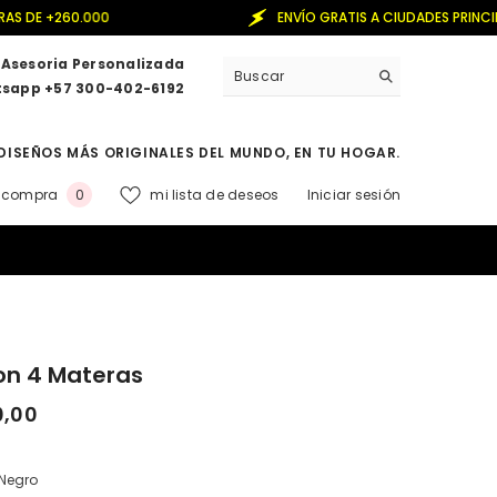
ENVÍO GRATIS A CIUDADES PRINCIPALES POR COMPRAS 
Asesoria Personalizada
sapp +57 300-402-6192
DISEÑOS MÁS ORIGINALES DEL MUNDO, EN TU HOGAR.
0
a compra
mi lista de deseos
Iniciar sesión
0
elementos
on 4 Materas
0,00
Negro