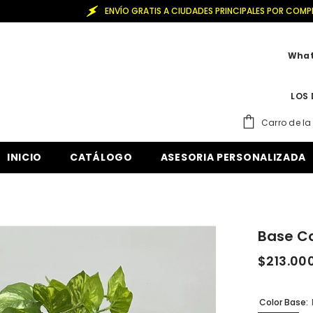
ENVÍO GRATIS A CIUDADES PRINCIPALES POR COMPRAS DE +260.000
What
LOS 
Carro de l
INICIO
CATÁLOGO
ASESORIA PERSONALIZADA
Base C
$213.00
Color Base: