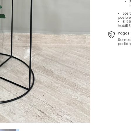
Los 
posibl
El 9
habil(S
Pagos 
Somos 
pedido