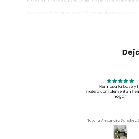
Base de 80 cm de alto en varilla de acero con acabado 
Cuatro materos plasticos de 17 cm de diametro y altura
Incluye base y 4 materos plasticos.
Dej
Hermosa la base y la
Muy buena calidad, y
matera,complementan hermoso mi
hogar.
Natalia Alexandra Sánchez Sánchez
Laura Mej