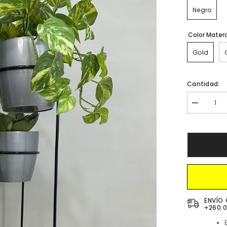
Negro
Color Mater
Gold
Cantidad:
Disminuir
cantidad
para
Base
con
4
Materas
ENVÍO 
+260.