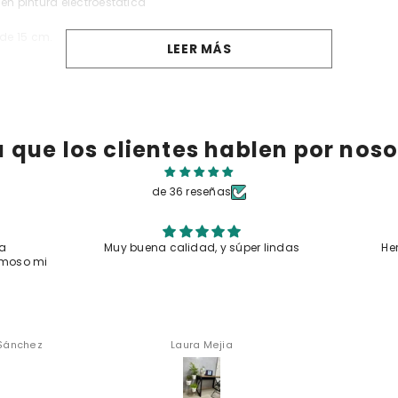
en pintura electroestatica
 de 15 cm.
LEER MÁS
a que los clientes hablen por noso
de 36 reseñas
Compartir
 súper lindas
Hermosas y muy versátiles
Mu
ia
Anónimo