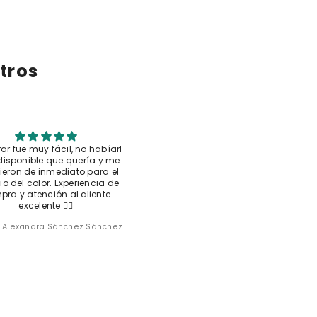
tros
r fue muy fácil, no habíarl
Hermosa la base y la
disponible que quería y me
matera,complementan hermoso
bieron de inmediato para el
hogar.
o del color. Experiencia de
ra y atención al cliente
excelente 👌🏼
a Alexandra Sánchez Sánchez
Natalia Alexandra Sánchez Sánch