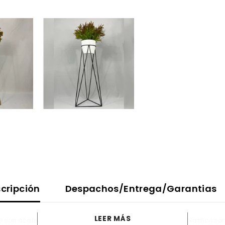
cripción
Despachos/Entrega/Garantias
LEER MÁS
o con acabado en pintura electroestática.
Los materos de plastico son