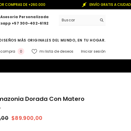
60.000
ENVÍO GRATIS A CIUDADES PRINCIPALES PO
Asesoria Personalizada
sapp +57 300-402-6192
DISEÑOS MÁS ORIGINALES DEL MUNDO, EN TU HOGAR.
0
a compra
mi lista de deseos
Iniciar sesión
0
elementos
mazonia Dorada Con Matero
o
,00
$89.900,00