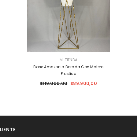
PROVEEDOR:
MI TIENDA
Base Amazonia Dorada Con Matero
Plastico
$119.000,00
$89.900,00
LIENTE