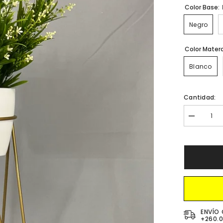
Color Base:
Negro
Color Mater
Blanco
Cantidad:
Disminuir
cantidad
para
Base
Amazonia
Dorada
con
Matero
Plastico
ENVÍO 
+260.