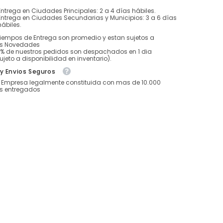
Entrega en Ciudades Principales: 2 a 4 días hábiles.
Entrega en Ciudades Secundarias y Municipios: 3 a 6 días
hábiles.
tiempos de Entrega son promedio y estan sujetos a
es Novedades
5% de nuestros pedidos son despachados en 1 dia
ujeto a disponibilidad en inventario).
y Envios Seguros
Empresa legalmente constituida con mas de 10.000
s entregados