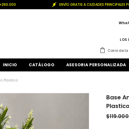
ENVÍO GRATIS A CIUDADES PRINCIPALES POR COMPRAS DE +2
What
LOS 
Carro de l
INICIO
CATÁLOGO
ASESORIA PERSONALIZADA
 Plastico
Base A
Plastic
$119.000