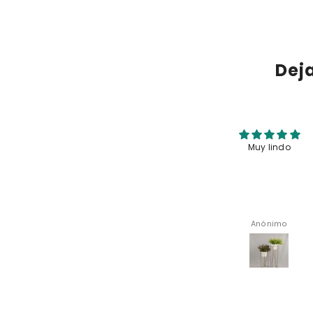
matera.
Dej
Me encantaron tal y como los
Muy lindo
muestran
Lilia Romero
Anónimo