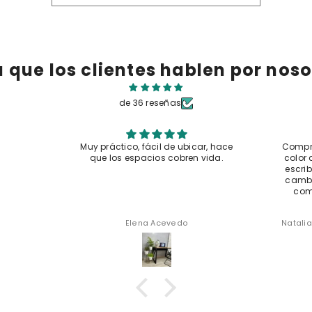
a que los clientes hablen por noso
de 36 reseñas
Compartir
Muy práctico, fácil de ubicar, hace
Compra
que los espacios cobren vida.
color 
escri
cambi
comp
Elena Acevedo
Natali